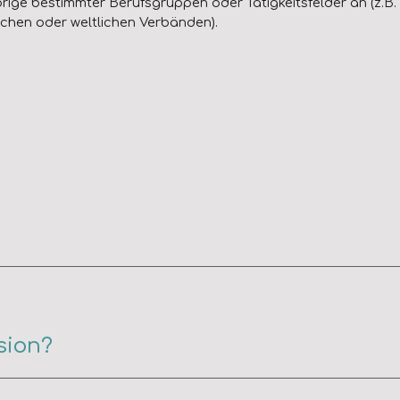
rige bestimmter Berufsgruppen oder Tätigkeitsfelder an (z.B.
lichen oder weltlichen Verbänden).
sion?