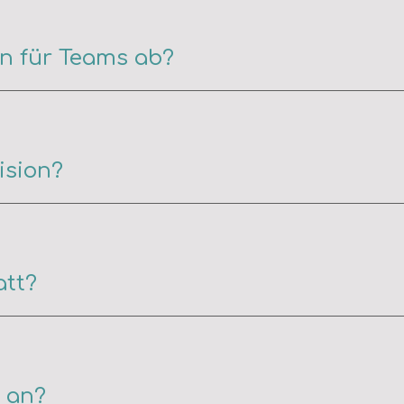
on für Teams ab?
ision?
att
?
 an?