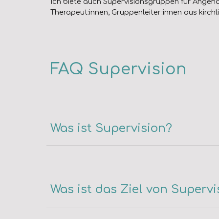
Ich biete auch
S
upervisionsgru
ppen
für Angehö
Therapeut:innen, Gruppenleiter:innen aus kirch
FAQ Supervision
Was ist Supervision?
Was ist das Ziel von Supervi